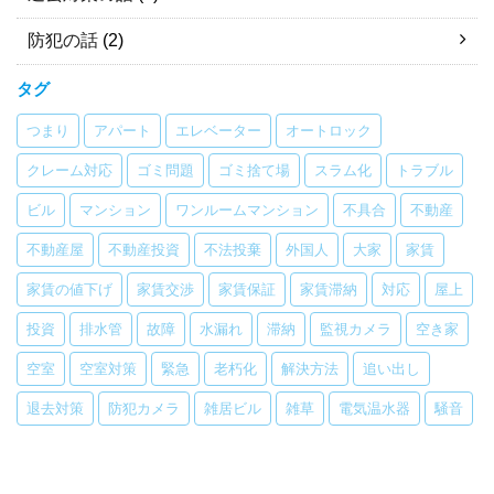
防犯の話
(2)
タグ
つまり
アパート
エレベーター
オートロック
クレーム対応
ゴミ問題
ゴミ捨て場
スラム化
トラブル
ビル
マンション
ワンルームマンション
不具合
不動産
不動産屋
不動産投資
不法投棄
外国人
大家
家賃
家賃の値下げ
家賃交渉
家賃保証
家賃滞納
対応
屋上
投資
排水管
故障
水漏れ
滞納
監視カメラ
空き家
空室
空室対策
緊急
老朽化
解決方法
追い出し
退去対策
防犯カメラ
雑居ビル
雑草
電気温水器
騒音