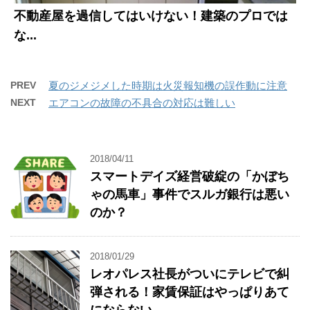
不動産屋を過信してはいけない！建築のプロでは
な...
PREV
夏のジメジメした時期は火災報知機の誤作動に注意
NEXT
エアコンの故障の不具合の対応は難しい
2018/04/11
スマートデイズ経営破綻の「かぼち
ゃの馬車」事件でスルガ銀行は悪い
のか？
2018/01/29
レオパレス社長がついにテレビで糾
弾される！家賃保証はやっぱりあて