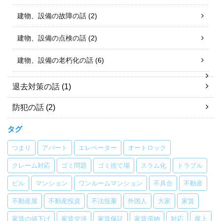
建物、設備の故障の話
(2)
建物、設備の点検の話
(2)
建物、設備の老朽化の話
(6)
退去対策の話
(1)
防犯の話
(2)
タグ
つまり
アパート
エレベーター
オートロック
クレーム対応
ゴミ問題
ゴミ捨て場
スラム化
トラブル
ビル
マンション
ワンルームマンション
不具合
不動産
不動産屋
不動産投資
不法投棄
外国人
大家
家賃
家賃の値下げ
家賃交渉
家賃保証
家賃滞納
対応
屋上